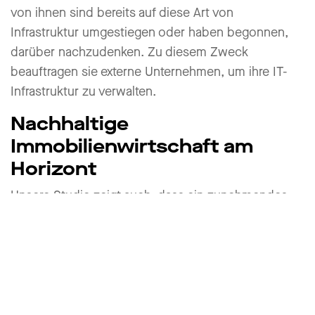
von ihnen sind bereits auf diese Art von
Infrastruktur umgestiegen oder haben begonnen,
darüber nachzudenken. Zu diesem Zweck
beauftragen sie externe Unternehmen, um ihre IT-
Infrastruktur zu verwalten.
Nachhaltige
Immobilienwirtschaft am
Horizont
Unsere Studie zeigt auch, dass ein zunehmendes
Interesse an der energetischen Sanierung von
Gebäuden und an der Erfüllung von Umwelt-,
Gesellschafts- und Regulierungsanforderungen
besteht. Tatsächlich wird die Suche nach Lösungen
zur Werterhaltung und -steigerung von
Immobilienvermögen zu einem Thema, dessen