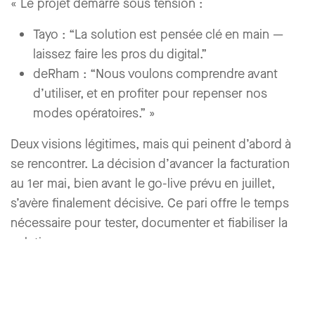
« Le projet démarre sous tension :
Tayo : “La solution est pensée clé en main —
laissez faire les pros du digital.”
deRham : “Nous voulons comprendre avant
d’utiliser, et en profiter pour repenser nos
modes opératoires.” »
Deux visions légitimes, mais qui peinent d’abord à
se rencontrer. La décision d’
avancer la facturation
au 1er mai
, bien avant le go-live prévu en juillet,
s’avère finalement décisive. Ce pari offre le temps
nécessaire pour tester, documenter et fiabiliser la
solution.
« Ce choix a permis de dérouler la suite avec
sérénité et maîtrise, en transformant une tension
initiale en levier d’exécution. »