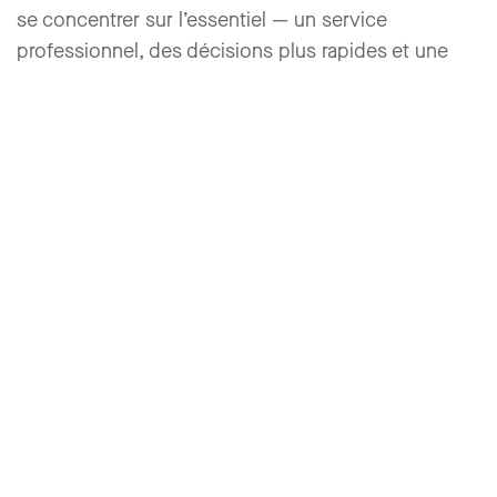
se concentrer sur l’essentiel — un service
professionnel, des décisions plus rapides et une
réelle valeur ajoutée pour propriétaires et locataires.
Des processus homogènes
pour tous les acteurs
Les processus de gestion immobilière impliquent
de nombreuses équipes : gestion locative, gestion
technique, comptabilité, sans oublier les prestataires
externes. Sans systèmes intégrés, les ruptures
d’information se multiplient : pertes de données,
transmissions floues, coordination complexe.
Les intégrations apportent clarté et traçabilité. Elles
relient les départements en un flux de travail fluide
et cohérent.